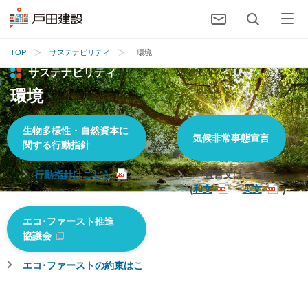
TOP
サステナビリティ
環境
サステナビリティ
環境
生物多様性・自然資本に
気候非常事態宣言
関する行動指針
行動指針はこちら
宣言文はこちら
(
和文
・
英文
)
エコ･ファースト推進
協議会
エコ･ファーストの約束はこ
ちら